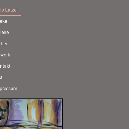
jo Latzel
rke
lerie
lier
twork
ntakt
ta
pressum