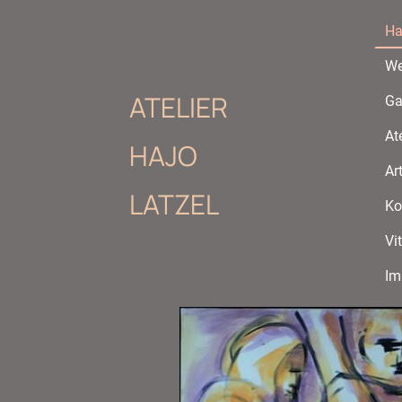
Ha
We
ATELIER
Ga
Ate
HAJO
Ar
LATZEL
Ko
Vi
Im